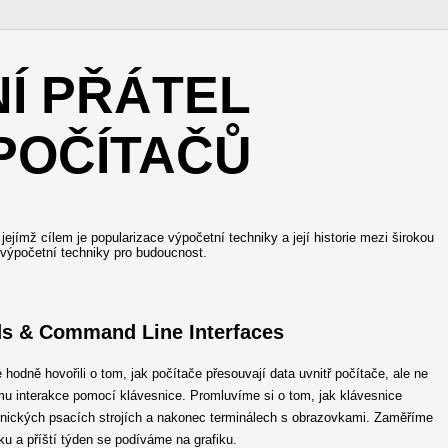
NÍ PŘÁTEL
POČÍTAČŮ
ejímž cílem je popularizace výpočetní techniky a její historie mezi širokou
 výpočetní techniky pro budoucnost.
s & Command Line Interfaces
hodně hovořili o tom, jak počítače přesouvají data uvnitř počítače, ale ne
ormu interakce pomocí klávesnice. Promluvíme si o tom, jak klávesnice
tronických psacích strojích a nakonec terminálech s obrazovkami. Zaměříme
ku a příští týden se podíváme na grafiku.