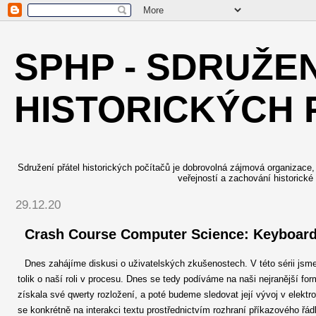
SPHP - SDRUŽE
HISTORICKÝCH 
Sdružení přátel historických počítačů je dobrovolná zájmová organizace, j
veřejností a zachování historické
29.12.20
Crash Course Computer Science: Keyboard
Dnes zahájíme diskusi o uživatelských zkušenostech. V této sérii jsme 
tolik o naší roli v procesu. Dnes se tedy podíváme na naši nejranější f
získala své qwerty rozložení, a poté budeme sledovat její vývoj v elek
se konkrétně na interakci textu prostřednictvím rozhraní příkazového řád