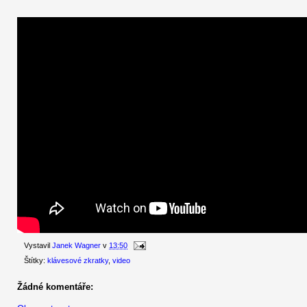
Vystavil
Janek Wagner
v
13:50
Štítky:
klávesové zkratky
,
video
Žádné komentáře: