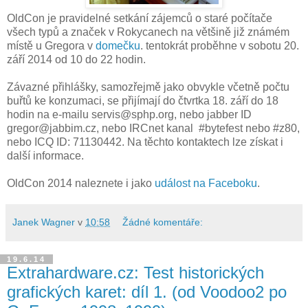
OldCon je pravidelné setkání zájemců o staré počítače
všech typů a značek v Rokycanech na většině již známém
místě u Gregora v
domečku
. tentokrát proběhne v sobotu
20.
září 2014 od 10 do 22 hodin.
Závazné přihlášky, samozřejmě jako obvykle včetně počtu
buřtů ke konzumaci, se přijímají do čtvrtka 18. září do 18
hodin na e-mailu servis@sphp.org, nebo jabber ID
gregor@jabbim.cz, nebo IRCnet kanal
#bytefest nebo
#z80,
nebo ICQ ID: 71130442. Na těchto kontaktech lze získat i
další informace.
OldCon 2014 naleznete i jako
událost na Faceboku
.
Janek Wagner
v
10:58
Žádné komentáře:
19.6.14
Extrahardware.cz: Test historických
grafických karet: díl 1. (od Voodoo2 po