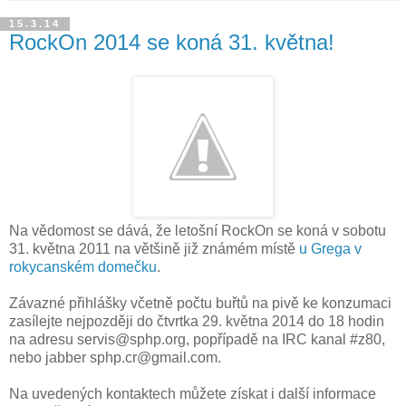
15.3.14
RockOn 2014 se koná 31. května!
Na vědomost se dává, že letošní RockOn se koná v sobotu
31. května 2011 na většině již známém místě
u Grega v
rokycanském domečku
.
Závazné přihlášky včetně počtu buřtů na pivě ke konzumaci
zasílejte nejpozději do čtvrtka 29. května 2014 do 18 hodin
na adresu servis@sphp.org, popřípadě na IRC kanal #z80,
nebo jabber sphp.cr@gmail.com.
Na uvedených kontaktech můžete získat i další informace