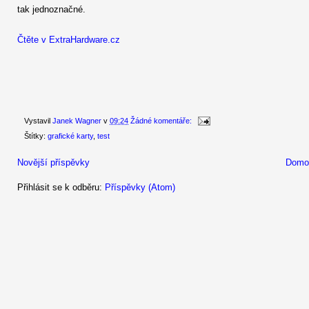
tak jednoznačné.
Čtěte v ExtraHardware.cz
Vystavil
Janek Wagner
v
09:24
Žádné komentáře:
Štítky:
grafické karty
,
test
Novější příspěvky
Domov
Přihlásit se k odběru:
Příspěvky (Atom)