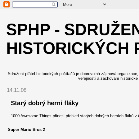
SPHP - SDRUŽE
HISTORICKÝCH 
Sdružení přátel historických počítačů je dobrovolná zájmová organizace, j
veřejností a zachování historické
14.11.08
Starý dobrý herní fláky
1000 Awesome Things přinesl přehled starých dobrých herních fláků v
Super Mario Bros 2