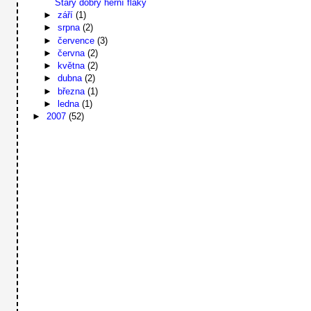
Starý dobrý herní fláky
►
září
(1)
►
srpna
(2)
►
července
(3)
►
června
(2)
►
května
(2)
►
dubna
(2)
►
března
(1)
►
ledna
(1)
►
2007
(52)