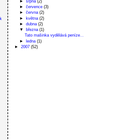
►
srpna
(2)
►
července
(3)
►
června
(2)
►
května
(2)
ek
►
dubna
(2)
▼
března
(1)
Tato mašinka vydělává peníze...
►
ledna
(1)
►
2007
(52)