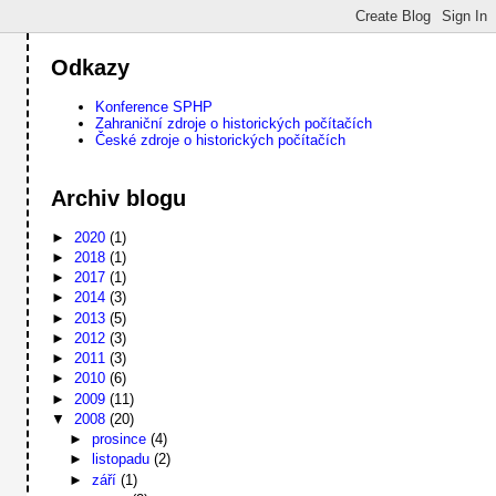
Odkazy
Konference SPHP
Zahraniční zdroje o historických počítačích
České zdroje o historických počítačích
Archiv blogu
►
2020
(1)
►
2018
(1)
►
2017
(1)
►
2014
(3)
►
2013
(5)
►
2012
(3)
►
2011
(3)
►
2010
(6)
►
2009
(11)
▼
2008
(20)
►
prosince
(4)
►
listopadu
(2)
►
září
(1)