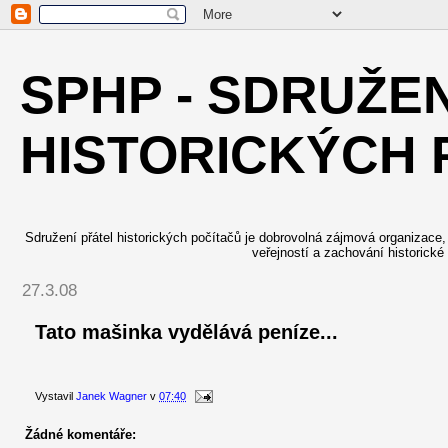
SPHP - SDRUŽE
HISTORICKÝCH 
Sdružení přátel historických počítačů je dobrovolná zájmová organizace, j
veřejností a zachování historické
27.3.08
Tato mašinka vydělává peníze...
Vystavil
Janek Wagner
v
07:40
Žádné komentáře: